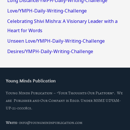
Long Distance/YMPH-Daily-Writing-Challenge
Love/YMPH-Daily-Writing-Challenge
Celebrating Shivi Mishra: A Visionary Leader with a
Heart for Words
Unseen Love/YMPH-Daily-Writing-Challenge
Desires/YMPH-Daily-Writing-Challenge
Young Minds Publication
Young Minds Publication – “Your Thoughts Our Platform”. We
are Publisher and Our Company is Regd. Under MSME UDYAM-
UP-21-0000803.
Write-
info@youngmindspublication.com