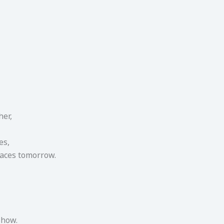
her,
es,
faces tomorrow.
show.