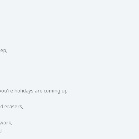
eep,
.
ou’re holidays are coming up.
d erasers,
ework,
d.