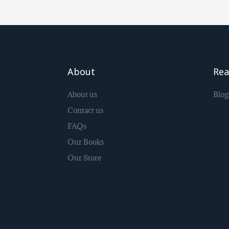
About
Re
About us
Blog
Contact us
FAQs
Our Books
Our Store