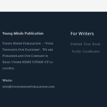
For Writers
Young Minds Publication
Young Minds Publication – “Your
Publish Your Book
Thoughts Our Platform”. We are
Verify Certificates
Publisher and Our Company is
Regd. Under MSME UDYAM-UP-21-
0000803.
Write-
info@youngmindspublication.com