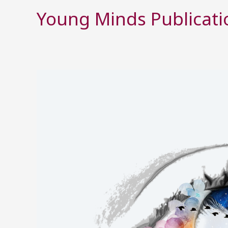
Skip
Young Minds Publicati
to
content