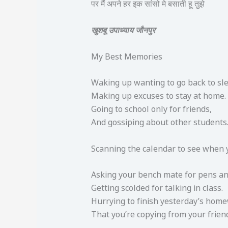
पर मैं अपने हर इक सांसो मे बसाती हू तुझे
खुशबू उपाध्याय जौनपुर
My Best Memories
Waking up wanting to go back to sl
Making up excuses to stay at home.
Going to school only for friends,
And gossiping about other students
Scanning the calendar to see when y
Asking your bench mate for pens an
Getting scolded for talking in class.
Hurrying to finish yesterday’s hom
That you’re copying from your frien